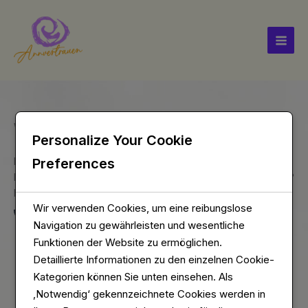
Skip
to
content
Wir sind für Sie da...
Personalize Your Cookie
Preferences
KONTAKT
Haben Sie Fragen oder benötigen Sie weitere Informationen?
Kontaktieren Sie Anne Simon unter …
Wir verwenden Cookies, um eine reibungslose
0171 5243 029
Navigation zu gewährleisten und wesentliche
annesimonnetzwerk@gmail.com
Funktionen der Website zu ermöglichen.
Detaillierte Informationen zu den einzelnen Cookie-
Jakob Steffan Straße 93 im EG Rechts (Klingel
Kategorien können Sie unten einsehen. Als
bei Annvertrauensbund) 55122 Mainz-
‚Notwendig‘ gekennzeichnete Cookies werden in
Hartenberg