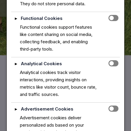
They do not store personal data.
Functional Cookies
►
Functional cookies support features
like content sharing on social media,
collecting feedback, and enabling
third-party tools.
Analytical Cookies
►
Analytical cookies track visitor
Home
interactions, providing insights on
Über Anne Simon
metrics like visitor count, bounce rate,
and traffic sources.
Das Team
Kontakt
Advertisement Cookies
►
Advertisement cookies deliver
personalized ads based on your